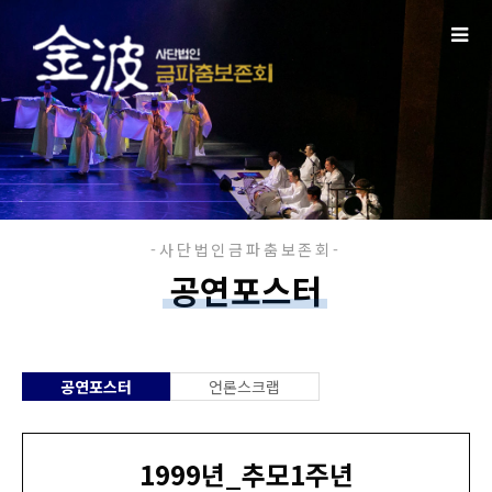
공연포스터
공연포스터
언론스크랩
1999년_추모1주년