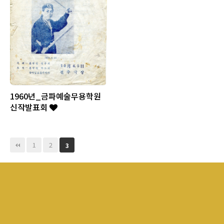
1960년_금파예술무용학원
신작발표회
1
2
3