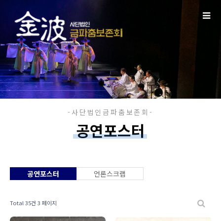
공연포스터
공연포스터
언론스크랩
Total 35건
3 페이지