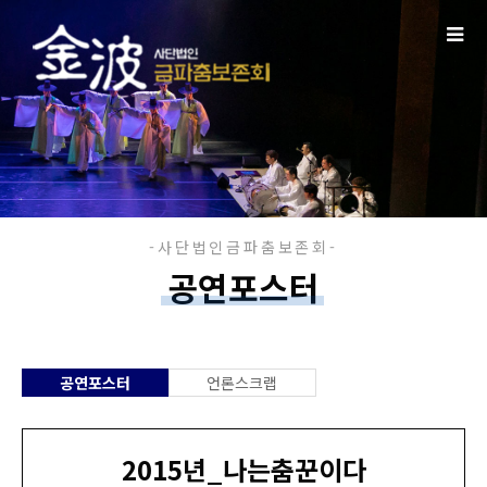
공연포스터
공연포스터
언론스크랩
2015년_나는춤꾼이다