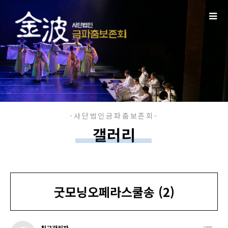
멤버십
갤러리
굿모닝오페라스쿨송 (2)
최고관리자